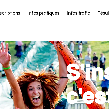
scriptions
Infos pratiques
Infos trafic
Résul
S'in
c'es