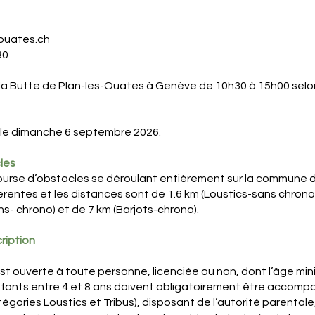
ouates.ch
80
r la Butte de Plan-les-Ouates à Genève de 10h30 à 15h00 selo
 le dimanche 6 septembre 2026.
les
ourse d’obstacles se déroulant entièrement sur la commune de
érentes et les distances sont de 1.6 km (Loustics-sans chrono)
ns- chrono) et de 7 km (Barjots-chrono).
cription
st ouverte à toute personne, licenciée ou non, dont l’âge m
enfants entre 4 et 8 ans doivent obligatoirement être accomp
gories Loustics et Tribus), disposant de l’autorité parentale