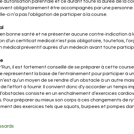
 autorisation parentale et ce durant toute la durée de la cou
doivent obligatoirement être accompagnés par une personne m
lle-ci n’a pas l’obligation de participer à la course.
al
e en bonne santé et ne présenter aucune contre-indication à l
n d’un certificat médical n’est pas obligatoire, toutefois, l’o
édical préventif auprès d’un médecin avant toute particip
ue
ar’Run, il est fortement conseillé de se préparer à cette course
 représentent la base de l’entrainement pour participer à u
d n’est qu’un moyen de se rendre d’un obstacle à un autre mais
 l’effort à fournir. Il convient donc d’y accorder un temps i
d’obstacles consiste en un enchaînement d’exercices cardiov
s. Pour préparer au mieux son corps à ces changements de ryth
ement des exercices tels que squats, burpees et pompes dan
ossards