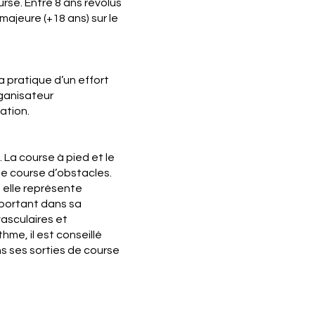
rse. Entre 8 ans révolus
ajeure (+18 ans) sur le
a pratique d’un effort
rganisateur
ation.
. La course à pied et le
ne course d’obstacles.
 elle représente
mportant dans sa
asculaires et
me, il est conseillé
s ses sorties de course