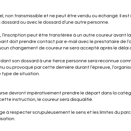
, non transmissible et ne peut être vendu ou échangé. Il est 
s dossard ou avec le dossard d’une autre personne.
l’inscription peut être transférée à un autre coureur avant la f
icipant doit prendre contact par e-mail avec le prestataire de l
Aucun changement de coureur ne sera accepté après le délai d’
dant son dossard à une tierce personne sera reconnue com
nu ou provoqué par cette dernière durant l’épreuve, l’organi
 type de situation.
ourse devront impérativement prendre le départ dans la catégo
tte instruction, le coureur sera disqualifié.
ge à respecter scrupuleusement le sens et les limites du parc
sation.