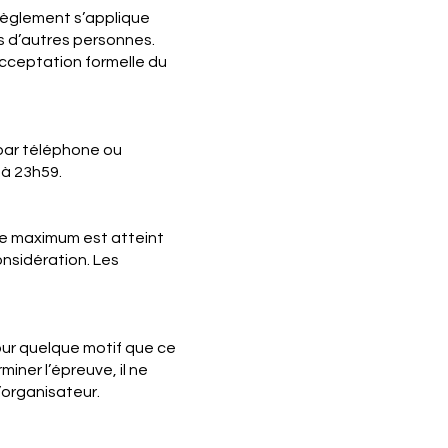
 règlement s’applique
ns d’autres personnes.
’acceptation formelle du
s par téléphone ou
 à 23h59.
bre maximum est atteint
onsidération. Les
our quelque motif que ce
miner l’épreuve, il ne
organisateur.