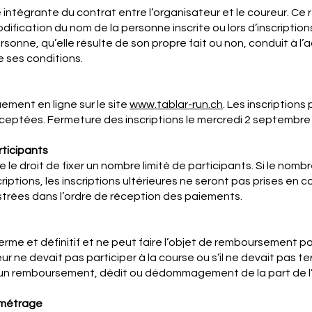
 intégrante du contrat entre l’organisateur et le coureur. Ce
ification du nom de la personne inscrite ou lors d’inscriptio
ersonne, qu’elle résulte de son propre fait ou non, conduit à l
 ses conditions.
quement en ligne sur le site
www.tablar-run.ch
. Les inscription
cceptées. Fermeture des inscriptions le mercredi 2 septembre
rticipants
e le droit de fixer un nombre limité de participants. Si le nom
riptions, les inscriptions ultérieures ne seront pas prises en c
istrées dans l’ordre de réception des paiements.
me et définitif et ne peut faire l’objet de remboursement p
reur ne devait pas participer à la course ou s’il ne devait pas ter
un remboursement, dédit ou dédommagement de la part de l’
ométrage