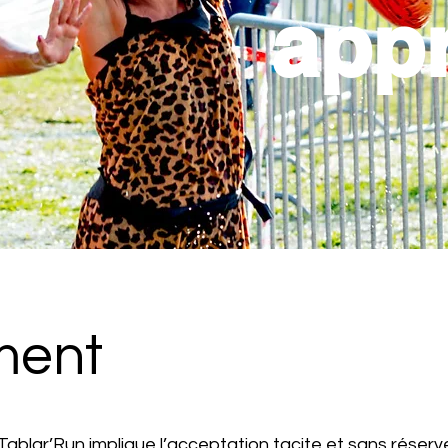
app
ment
a Tablar’Run implique l’acceptation tacite et sans réser