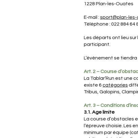
1228 Plan-les-Ouates
E-mail :
sport@plan-les-
Téléphone : 022 884 64 
Les départs ont lieu su
participant.
L’évènement se tiendra
Art. 2 – Course d’obstac
La Tablar’Run est une c
existe 6
catégories
diff
Tribus, Galopins, Clampi
Art. 3 – Conditions d’ins
3.1. Age limite
La course d’obstacles e
l’épreuve choisie. Les 
minimum par équipe (caté