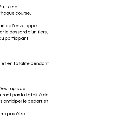
 Butte de
 chaque course.
it de l’enveloppe
r le dossard d’un tiers,
du participant
e et en totalité pendant
Des tapis de
urant pas la totalité de
s anticiper le départ et
rra pas être