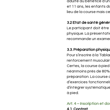
adulte au bénéfice d’une
et 11 ans, les enfants 
lieu de la course mais ce
3.2 Etat de santé génér
Le participant doit êtr
physique. La présentatio
recommande un examen m
3.3. Préparation physiq
Pour s’inscrire à la Tabl
renforcement musculaire
Certes, la course à pie
néanmoins près de 80% de
préparation. La course 
d’exercices fonctionnel
d’intégrer systématiqu
à pied.
Art. 4 – Inscription et d
4.1. Contrat