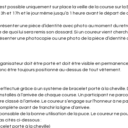
est possible uniquement sur place la veille de la course sur la
3h et 17h et le jour même jusqu’à 1 heure avant le départ de
résenter une pièce d’identité avec photo au moment du retra
de quoi lui sera remis son dossard. Si un coureur vient cherche
présenter une photocopie ou une photo de la pièce d’identité 
rganisateur doit être porté et doit être visible en permanenc
 donc être toujours positionné au-dessus de tout vêtement.
ffectué grâce à un système de bracelet porté à la cheville. 
stallés à l’arrivée de chaque course. Un participant ne parco
re classé à l’arrivée. Le coureur s’engage sur l’honneur à ne pa
omplète avant de franchir la ligne d’arrivée.
onsable de la bonne utilisation de la puce. Le coureur ne pou
s cités ci-dessous :
elet porté à la cheville)