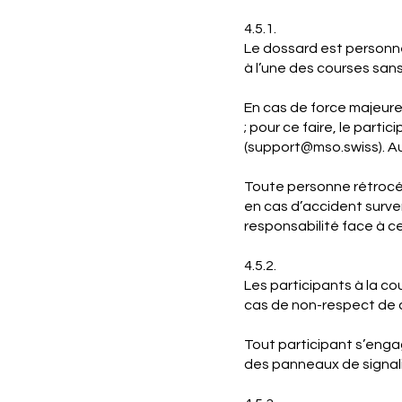
4.5.1.
Le dossard est personnel
à l’une des courses san
En cas de force majeure, 
; pour ce faire, le part
(
support@mso.swiss
). 
Toute personne rétrocé
en cas d’accident surve
responsabilité face à ce
4.5.2.
Les participants à la c
cas de non-respect de ce
Tout participant s’enga
des panneaux de signali