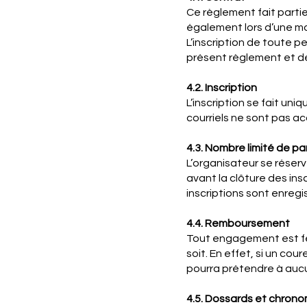
Ce règlement fait partie
également lors d’une mod
L’inscription de toute p
présent règlement et de
4.2. Inscription
L’inscription se fait uni
courriels ne sont pas a
4.3. Nombre limité de pa
L’organisateur se réserv
avant la clôture des insc
inscriptions sont enreg
4.4. Remboursement
Tout engagement est fer
soit. En effet, si un cou
pourra prétendre à auc
4.5. Dossards et chron