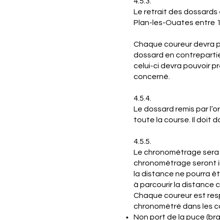
4.5.3.
Le retrait des dossards 
Plan-les-Ouates entre 1
Chaque coureur devra p
dossard en contrepartie 
celui-ci devra pouvoir 
concerné.
4.5.4.
Le dossard remis par l’o
toute la course. Il doit
4.5.5.
Le chronométrage sera e
chronométrage seront in
la distance ne pourra êt
à parcourir la distance c
Chaque coureur est resp
chronométré dans les ca
Non port de la puce (brac